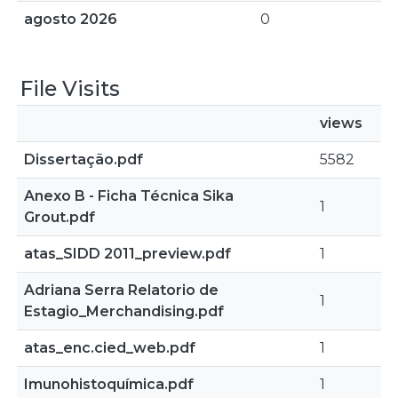
agosto 2026
0
File Visits
views
Dissertação.pdf
5582
Anexo B - Ficha Técnica Sika
1
Grout.pdf
atas_SIDD 2011_preview.pdf
1
Adriana Serra Relatorio de
1
Estagio_Merchandising.pdf
atas_enc.cied_web.pdf
1
Imunohistoquímica.pdf
1