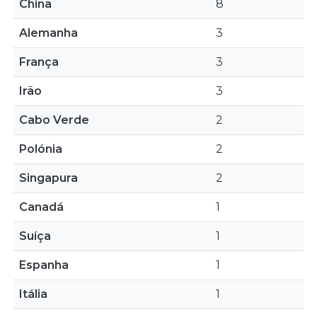
China
8
Alemanha
3
França
3
Irão
3
Cabo Verde
2
Polónia
2
Singapura
2
Canadá
1
Suíça
1
Espanha
1
Itália
1