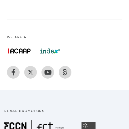
WE ARE AT:
RCAAP PROMOTORS
Fundação para a Ciência
Universidade