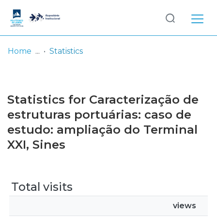
Log
(current)
In
Home
Statistics
Communities
& Collections
Statistics for Caracterização de
Browse repository
estruturas portuárias: caso de
estudo: ampliação do Terminal
Entities
XXI, Sines
Total visits
views