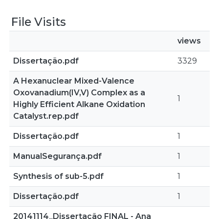
File Visits
views
Dissertação.pdf
3329
A Hexanuclear Mixed-Valence
Oxovanadium(IV,V) Complex as a
1
Highly Efficient Alkane Oxidation
Catalyst.rep.pdf
Dissertação.pdf
1
ManualSegurança.pdf
1
Synthesis of sub-5.pdf
1
Dissertação.pdf
1
20141114_Dissertação FINAL - Ana