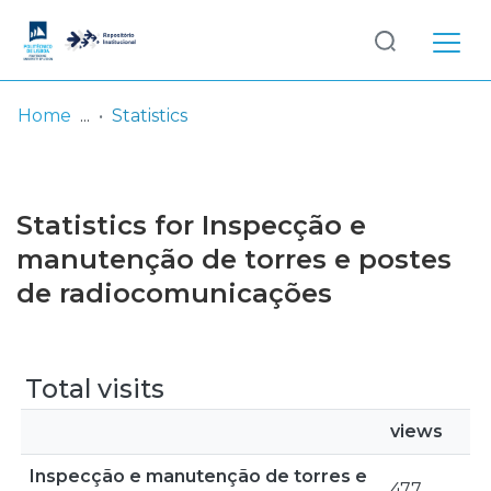
Log
(current)
In
Home
Statistics
Communities
& Collections
Statistics for Inspecção e
Browse repository
manutenção de torres e postes
de radiocomunicações
Entities
Total visits
views
Inspecção e manutenção de torres e
477