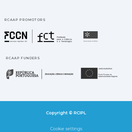
RCAAP PROMOTORS
Fundação para a Ciência
Universidade
RCAAP FUNDERS
República Portuguesa · M
União
Copyright © RCIPL
Cookie settings