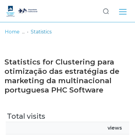
Log
(current)
In
Home
Statistics
Communities
& Collections
Statistics for Clustering para
Browse repository
otimização das estratégias de
marketing da multinacional
Entities
portuguesa PHC Software
Total visits
views