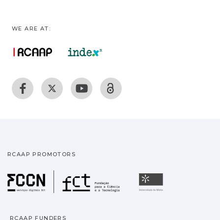
WE ARE AT:
RCAAP PROMOTORS
Fundação para a Ciência
Universidade
RCAAP FUNDERS