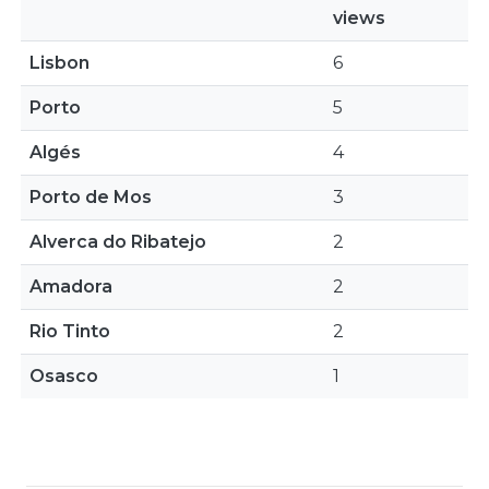
views
Lisbon
6
Porto
5
Algés
4
Porto de Mos
3
Alverca do Ribatejo
2
Amadora
2
Rio Tinto
2
Osasco
1