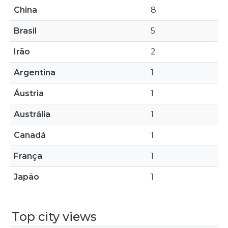
China
8
Brasil
5
Irão
2
Argentina
1
Áustria
1
Austrália
1
Canadá
1
França
1
Japão
1
Top city views