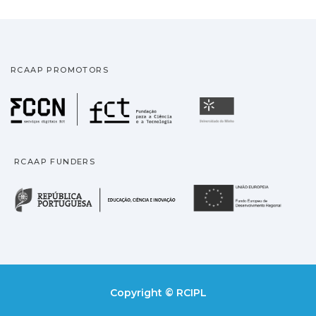
RCAAP PROMOTORS
Fundação para a Ciência
Universidade
RCAAP FUNDERS
República Portuguesa · M
União
Copyright © RCIPL