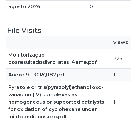
agosto 2026
0
File Visits
views
Monitorização
325
dosresultadoslivro_atas_4eme.pdf
Anexo 9 - 30RQ182.pdf
1
Pyrazole or tris(pyrazolyl)ethanol oxo-
vanadium(IV) complexes as
homogeneous or supported catalysts
1
for oxidation of cyclohexane under
mild conditions.rep.pdf