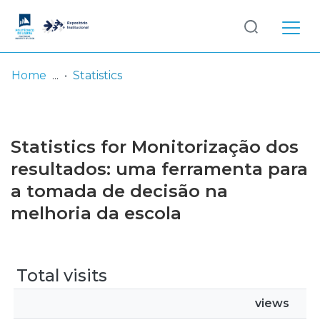
Log
(current)
In
Home
Statistics
Communities
& Collections
Statistics for Monitorização dos
Browse repository
resultados: uma ferramenta para
a tomada de decisão na
Entities
melhoria da escola
Total visits
views