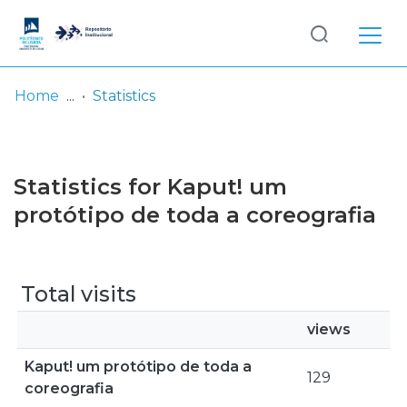
Log
(current)
In
Home
Statistics
Communities
& Collections
Statistics for Kaput! um
Browse repository
protótipo de toda a coreografia
Entities
Total visits
views
Kaput! um protótipo de toda a
129
coreografia