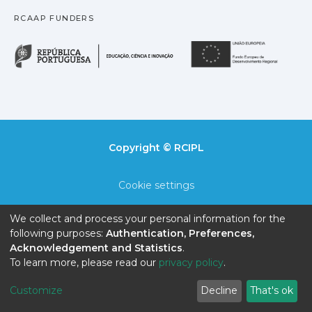
RCAAP FUNDERS
República Portuguesa · M
União
Copyright © RCIPL
Cookie settings
Privacy policy
We collect and process your personal information for the
following purposes:
Authentication, Preferences,
End User Agreement
Acknowledgement and Statistics
.
To learn more, please read our
privacy policy
.
Send Feedback
Customize
Decline
That's ok