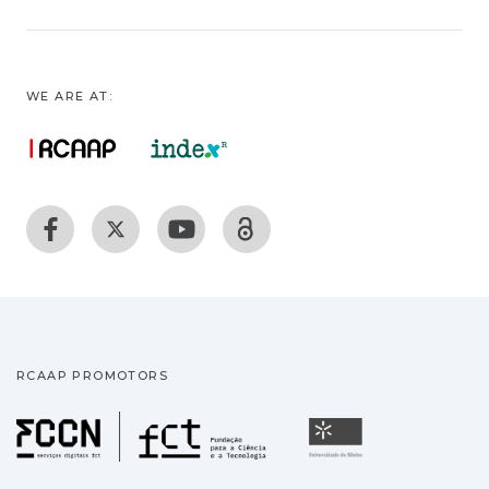
WE ARE AT:
RCAAP PROMOTORS
Fundação para a Ciência
Universidade