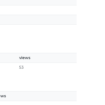
views
53
ews