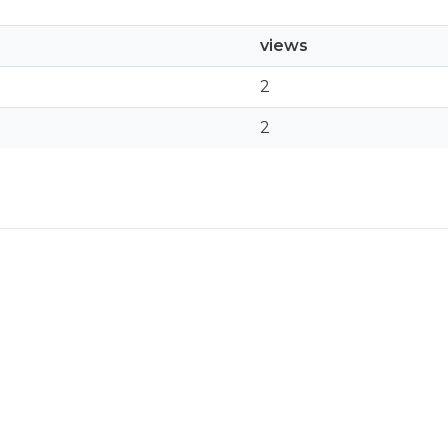
views
2
2