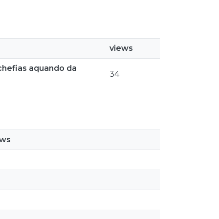
views
 chefias aquando da
34
ews