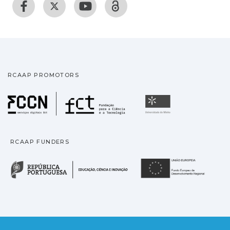
RCAAP PROMOTORS
Fundação para a Ciência
Universidade
RCAAP FUNDERS
República Portuguesa · M
União