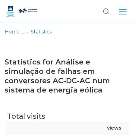
Log
(current)
In
Home
Statistics
Communities
& Collections
Statistics for Análise e
Browse repository
simulação de falhas em
conversores AC-DC-AC num
Entities
sistema de energia eólica
Total visits
views