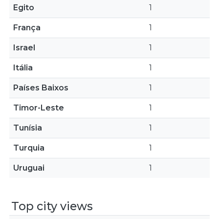
Egito
1
França
1
Israel
1
Itália
1
Países Baixos
1
Timor-Leste
1
Tunísia
1
Turquia
1
Uruguai
1
Top city views