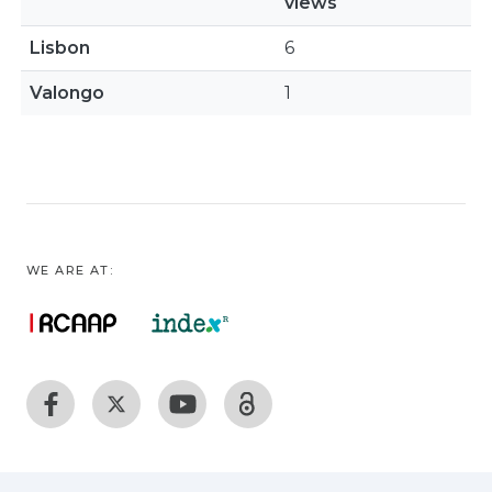
views
Lisbon
6
Valongo
1
WE ARE AT: