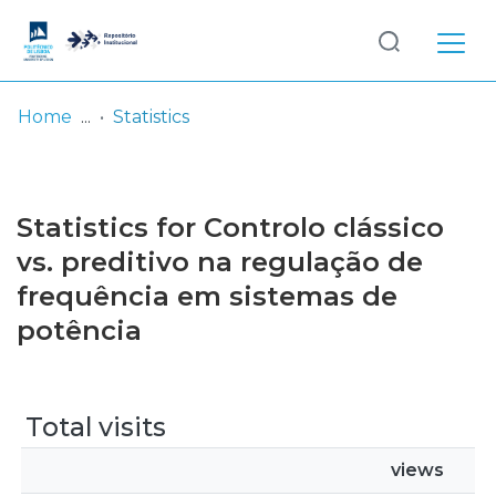
Log
(current)
In
Home
Statistics
Communities
& Collections
Statistics for Controlo clássico
Browse repository
vs. preditivo na regulação de
frequência em sistemas de
Entities
potência
Total visits
views