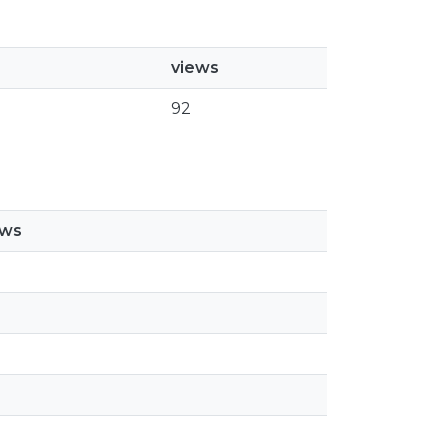
views
92
ews