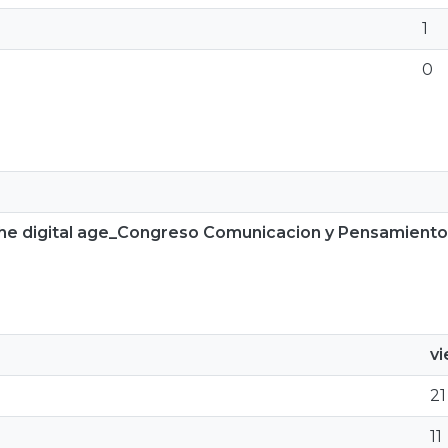
1
0
 the digital age_Congreso Comunicacion y Pensamiento
v
21
11