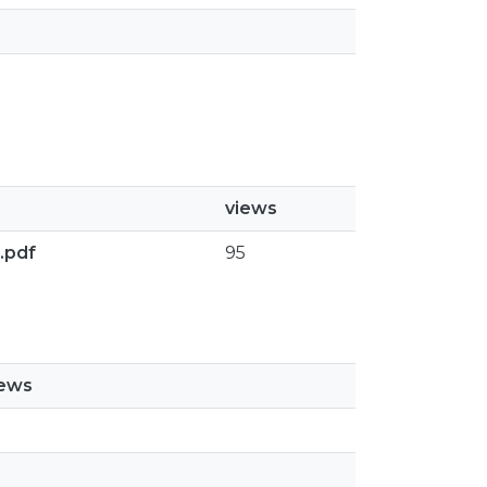
views
.pdf
95
iews