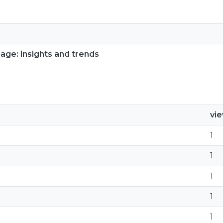
 age: insights and trends
vi
1
1
1
1
1