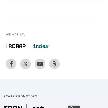
WE ARE AT:
RCAAP PROMOTORS
Fundação para a Ciência