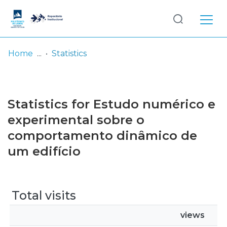
Log
(current)
In
Home
Statistics
Communities
& Collections
Statistics for Estudo numérico e
Browse repository
experimental sobre o
comportamento dinâmico de
Entities
um edifício
Total visits
views