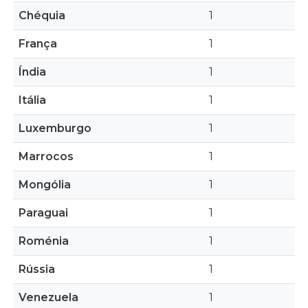
Chéquia
1
França
1
Índia
1
Itália
1
Luxemburgo
1
Marrocos
1
Mongólia
1
Paraguai
1
Roménia
1
Rússia
1
Venezuela
1