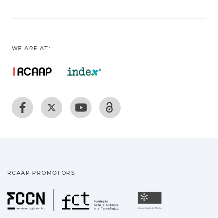
WE ARE AT:
RCAAP PROMOTORS
Fundação para a Ciência
Universidade