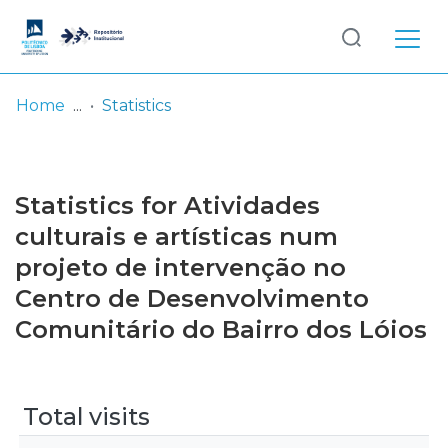
Log
(current)
In
Home
Statistics
Communities
& Collections
Statistics for Atividades
Browse repository
culturais e artísticas num
projeto de intervenção no
Entities
Centro de Desenvolvimento
Comunitário do Bairro dos Lóios
Total visits