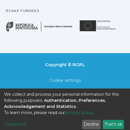
RCAAP FUNDERS
República Portuguesa · M
União
Copyright © RCIPL
Cookie settings
Privacy policy
We collect and process your personal information for the
following purposes:
Authentication, Preferences,
End User Agreement
Acknowledgement and Statistics
.
To learn more, please read our
privacy policy
.
Send Feedback
Customize
Decline
That's ok