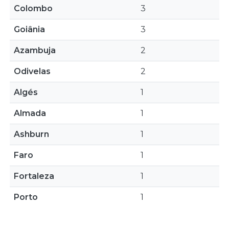
Colombo
3
Goiânia
3
Azambuja
2
Odivelas
2
Algés
1
Almada
1
Ashburn
1
Faro
1
Fortaleza
1
Porto
1