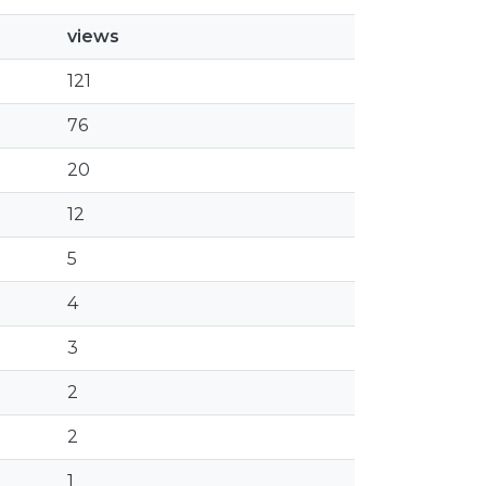
views
121
76
20
12
5
4
3
2
2
1