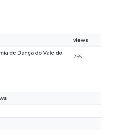
views
mia de Dança do Vale do
265
ews