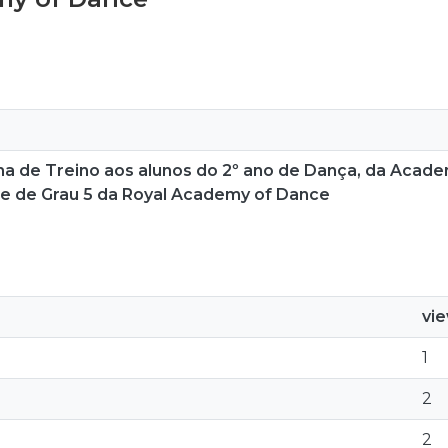
a de Treino aos alunos do 2º ano de Dança, da Acade
me de Grau 5 da Royal Academy of Dance
vi
1
2
2