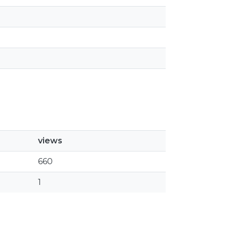
views
660
1