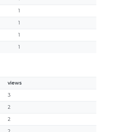
1
1
1
1
views
3
2
2
2