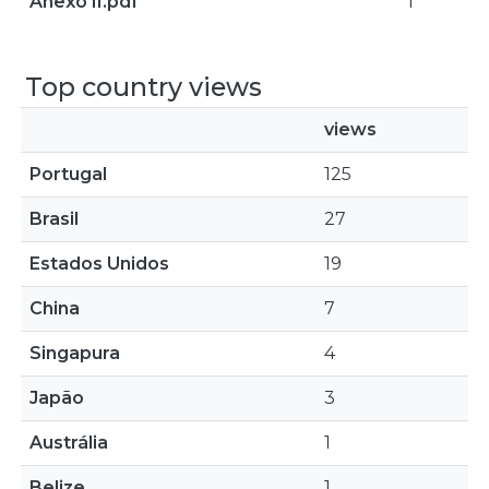
Anexo II.pdf
1
Top country views
views
Portugal
125
Brasil
27
Estados Unidos
19
China
7
Singapura
4
Japão
3
Austrália
1
Belize
1