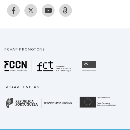
RCAAP PROMOTORS
Fundação para a Ciência
Universidade
RCAAP FUNDERS
República Portuguesa · M
União