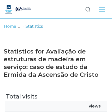
Log
(current)
In
Home
Statistics
Communities
& Collections
Statistics for Avaliação de
Browse repository
estruturas de madeira em
serviço: caso de estudo da
Entities
Ermida da Ascensão de Cristo
Total visits
views