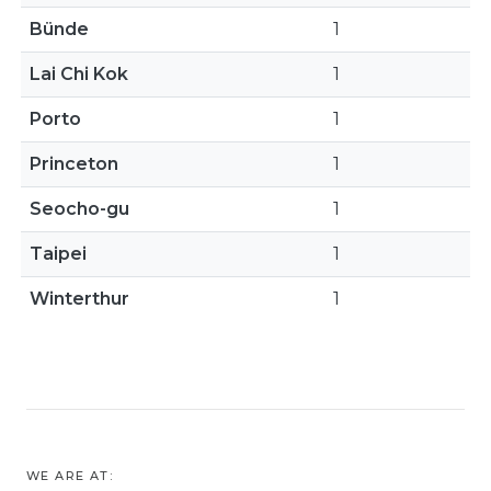
Bünde
1
Lai Chi Kok
1
Porto
1
Princeton
1
Seocho-gu
1
Taipei
1
Winterthur
1
WE ARE AT: