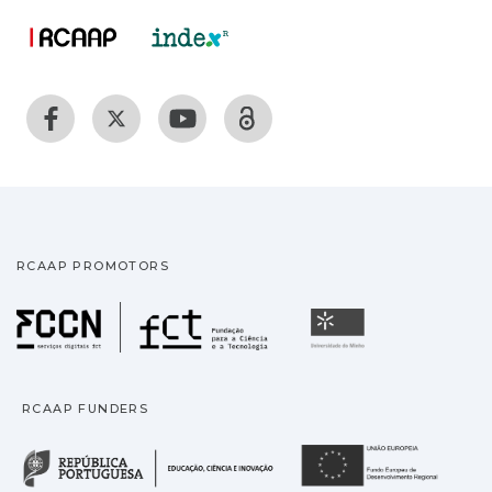
RCAAP PROMOTORS
Fundação para a Ciência
Universidade
RCAAP FUNDERS
República Portuguesa · M
União