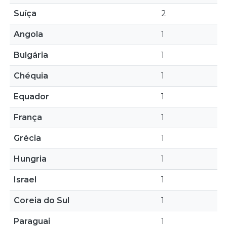
Suíça
2
Angola
1
Bulgária
1
Chéquia
1
Equador
1
França
1
Grécia
1
Hungria
1
Israel
1
Coreia do Sul
1
Paraguai
1