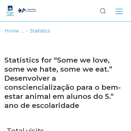
Log
(current)
In
Home
Statistics
Communities
& Collections
Statistics for “Some we love,
Browse repository
some we hate, some we eat.”
Desenvolver a
Entities
consciencialização para o bem-
estar animal em alunos do 5.º
ano de escolaridade
Total visits