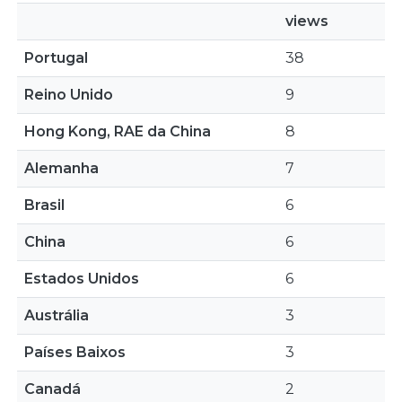
views
Portugal
38
Reino Unido
9
Hong Kong, RAE da China
8
Alemanha
7
Brasil
6
China
6
Estados Unidos
6
Austrália
3
Países Baixos
3
Canadá
2