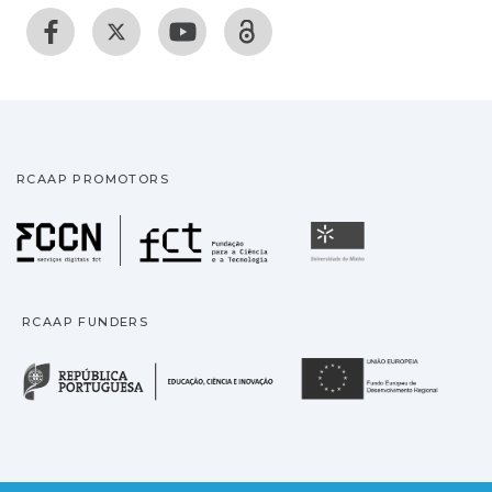
RCAAP PROMOTORS
Fundação para a Ciência
Universidade
RCAAP FUNDERS
República Portuguesa · M
União