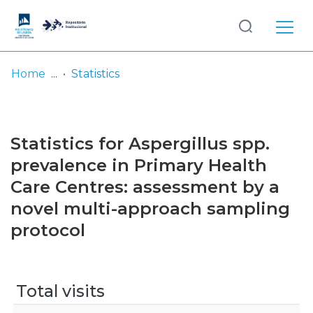
Log
(current)
In
Home
Statistics
Communities
& Collections
Statistics for Aspergillus spp.
Browse repository
prevalence in Primary Health
Care Centres: assessment by a
Entities
novel multi-approach sampling
protocol
Total visits