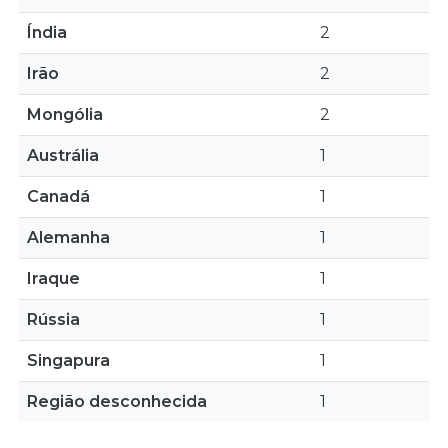
Índia
2
Irão
2
Mongólia
2
Austrália
1
Canadá
1
Alemanha
1
Iraque
1
Rússia
1
Singapura
1
Região desconhecida
1