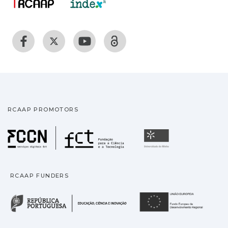
RCAAP PROMOTORS
Fundação para a Ciência
Universidade
RCAAP FUNDERS
República Portuguesa · M
União