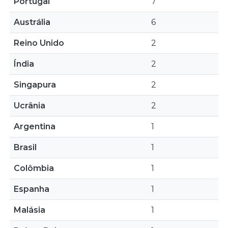
Portugal
7
Austrália
6
Reino Unido
2
Índia
2
Singapura
2
Ucrânia
2
Argentina
1
Brasil
1
Colômbia
1
Espanha
1
Malásia
1