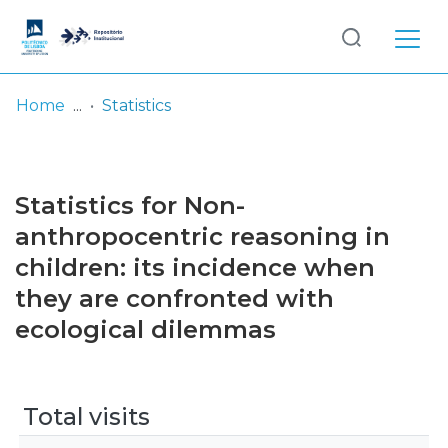
Log
(current)
In
Home
Statistics
Communities
& Collections
Statistics for Non-
Browse repository
anthropocentric reasoning in
children: its incidence when
Entities
they are confronted with
ecological dilemmas
Total visits