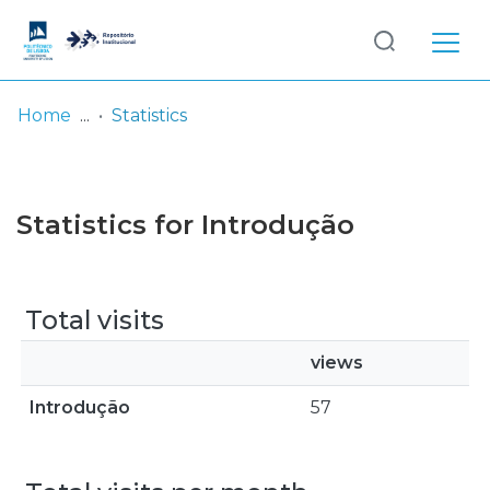
Log
(current)
In
Home
Statistics
Communities
& Collections
Statistics for Introdução
Browse repository
Entities
Total visits
views
Introdução
57