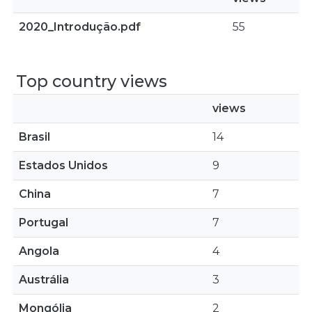
2020_Introdução.pdf
55
Top country views
views
Brasil
14
Estados Unidos
9
China
7
Portugal
7
Angola
4
Austrália
3
Mongólia
2