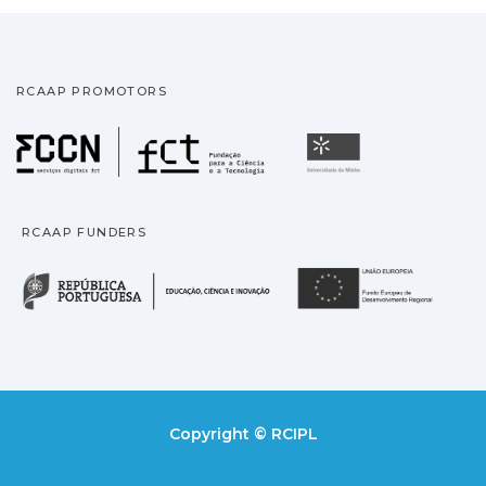
RCAAP PROMOTORS
Fundação para a Ciência
Universidade
RCAAP FUNDERS
República Portuguesa · M
União
Copyright © RCIPL