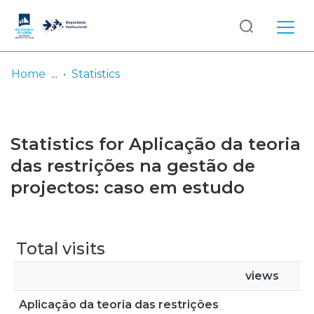
Log
(current)
In
Home
Statistics
Communities
& Collections
Statistics for Aplicação da teoria
Browse repository
das restrições na gestão de
projectos: caso em estudo
Entities
Total visits
views
Aplicação da teoria das restrições