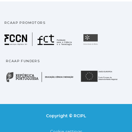
RCAAP PROMOTORS
Fundação para a Ciência
Universidade
RCAAP FUNDERS
República Portuguesa · M
União
Copyright © RCIPL
Cookie settings