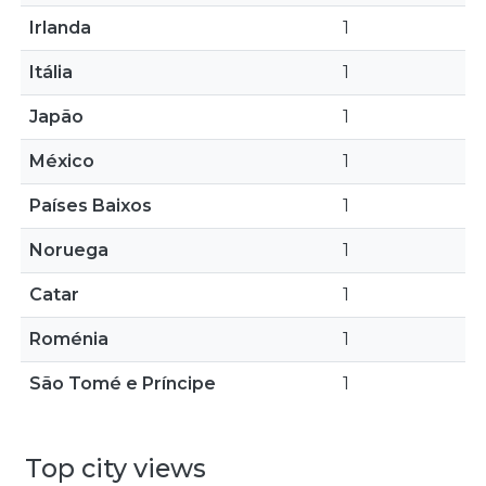
Irlanda
1
Itália
1
Japão
1
México
1
Países Baixos
1
Noruega
1
Catar
1
Roménia
1
São Tomé e Príncipe
1
Top city views