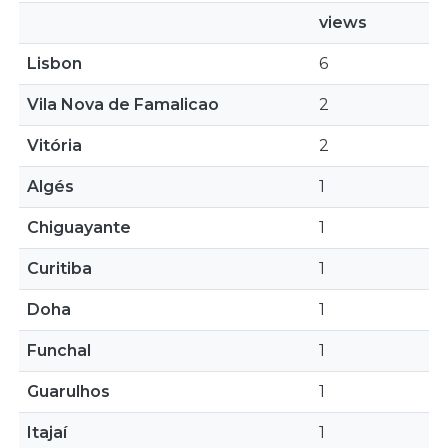
views
Lisbon
6
Vila Nova de Famalicao
2
Vitória
2
Algés
1
Chiguayante
1
Curitiba
1
Doha
1
Funchal
1
Guarulhos
1
Itajaí
1