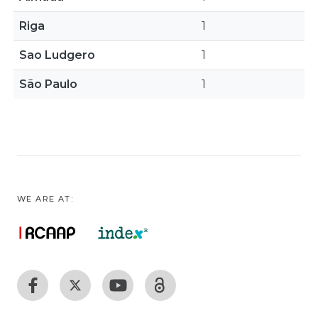
Riga
1
Sao Ludgero
1
São Paulo
1
WE ARE AT: