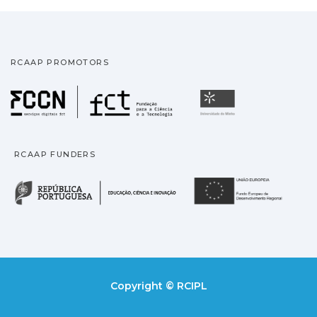
RCAAP PROMOTORS
Fundação para a Ciência
Universidade
RCAAP FUNDERS
República Portuguesa · M
União
Copyright © RCIPL