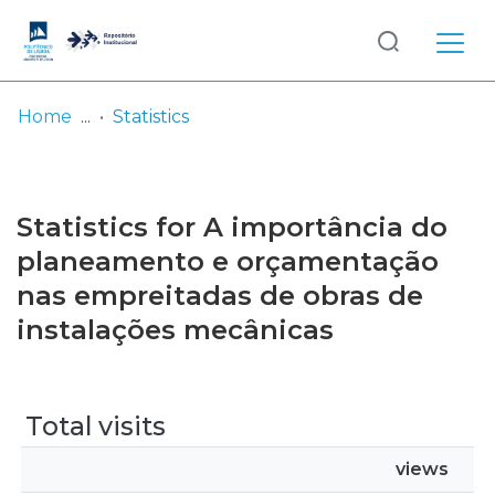
Log
(current)
In
Home
Statistics
Communities
& Collections
Statistics for A importância do
Browse repository
planeamento e orçamentação
nas empreitadas de obras de
Entities
instalações mecânicas
Total visits
views