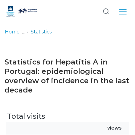
Log
(current)
In
Home
Statistics
Communities
& Collections
Statistics for Hepatitis A in
Browse repository
Portugal: epidemiological
overview of incidence in the last
Entities
decade
Total visits
views