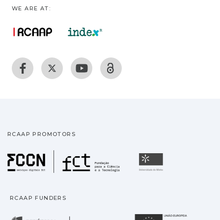
WE ARE AT:
RCAAP PROMOTORS
Fundação para a Ciência
Universidade
RCAAP FUNDERS
República Portuguesa · M
União