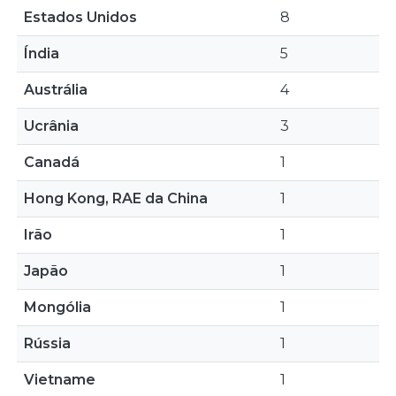
Estados Unidos
8
Índia
5
Austrália
4
Ucrânia
3
Canadá
1
Hong Kong, RAE da China
1
Irão
1
Japão
1
Mongólia
1
Rússia
1
Vietname
1