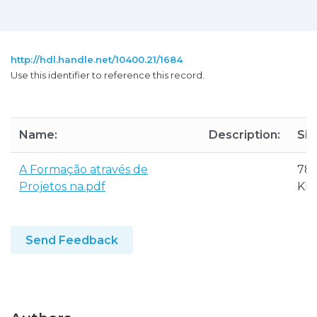
http://hdl.handle.net/10400.21/1684
Use this identifier to reference this record.
Name:
Description:
Siz
A Formação através de
789
Projetos na.pdf
KB
Send Feedback