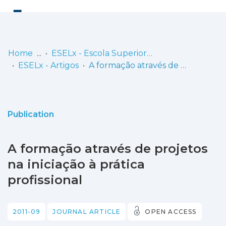
Log
(current)
In
Home
ESELx - Escola Superior de Educação de Lisboa
ESELx - Artigos
A formação através de projetos na iniciação à prática profissional
Communities
& Collections
Browse repository
Publication
Entities
A formação através de projetos
Statistics
na iniciação à prática
profissional
2011-09
JOURNAL ARTICLE
OPEN ACCESS