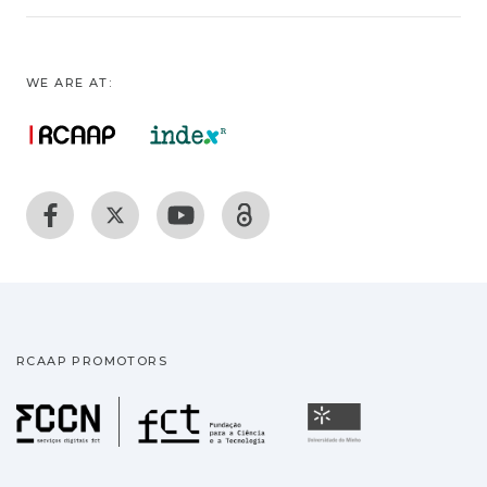
WE ARE AT:
RCAAP PROMOTORS
Fundação para a Ciência
Universidade