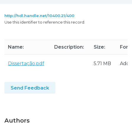
http://hdl.handle.net/10400.21/400
Use this identifier to reference this record.
Name:
Description:
Size:
Form
Dissertação.pdf
5.71 MB
Adob
Send Feedback
Authors