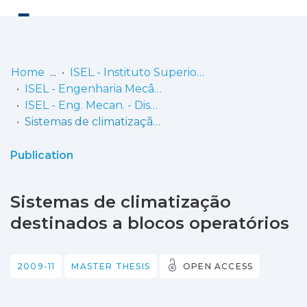
Log
(current)
In
Home
ISEL - Instituto Superior de Engenharia de Lisboa
ISEL - Engenharia Mecânica
Communities
ISEL - Eng. Mecan. - Dissertações de Mestrado
& Collections
Sistemas de climatização destinados a blocos operatórios
Browse repository
Publication
Entities
Sistemas de climatização
Statistics
destinados a blocos operatórios
2009-11
MASTER THESIS
OPEN ACCESS