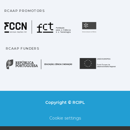
RCAAP PROMOTORS
Fundação para a Ciência
Universidade
RCAAP FUNDERS
República Portuguesa · M
União
Copyright © RCIPL
Cookie settings
Privacy policy