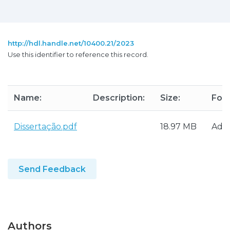
http://hdl.handle.net/10400.21/2023
Use this identifier to reference this record.
Name:
Description:
Size:
For
Dissertação.pdf
18.97 MB
Ado
Send Feedback
Authors