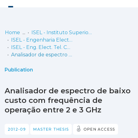
Log
(current)
In
Home
ISEL - Instituto Superior de Engenharia de Lisboa
ISEL - Engenharia Electrónica, Telecomunicações e Computadores
Communities
ISEL - Eng. Elect. Tel. Comp. - Dissertações de Mestrado
& Collections
Analisador de espectro de baixo custo com frequência de operação entre 2 e 3 GHz
Browse repository
Publication
Entities
Analisador de espectro de baixo
Statistics
custo com frequência de
operação entre 2 e 3 GHz
2012-09
MASTER THESIS
OPEN ACCESS