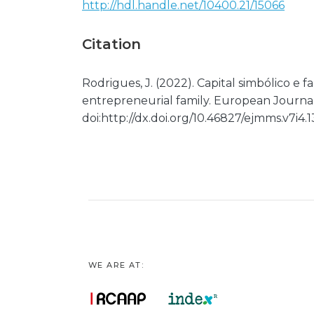
http://hdl.handle.net/10400.21/15066
Citation
Rodrigues, J. (2022). Capital simbólico e 
entrepreneurial family. European Journa
doi:http://dx.doi.org/10.46827/ejmms.v7i4.
WE ARE AT: