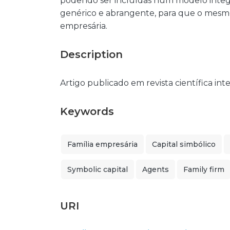
podendo ser incluídas num modelo integr
genérico e abrangente, para que o mesmo 
empresária.
Description
Artigo publicado em revista científica int
Keywords
Família empresária
Capital simbólico
Symbolic capital
Agents
Family firm
URI