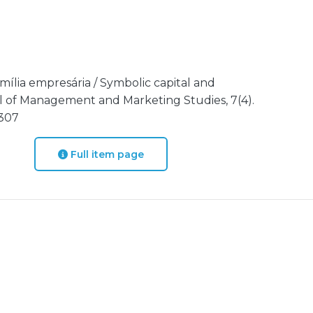
família empresária / Symbolic capital and
l of Management and Marketing Studies, 7(4).
1307
Full item page