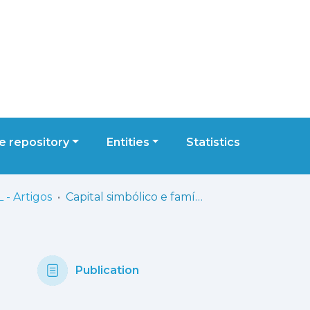
 repository
Entities
Statistics
 - Artigos
Capital simbólico e família empresária
Publication