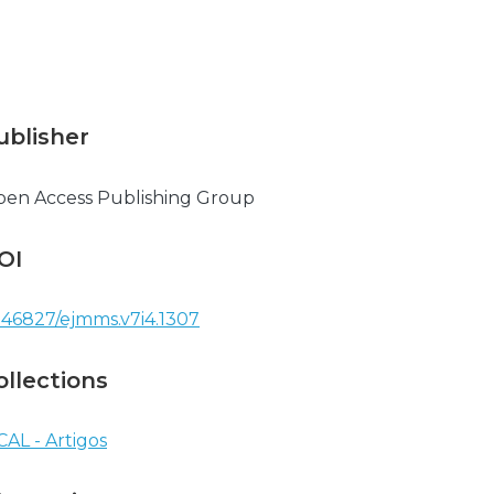
ublisher
en Access Publishing Group
OI
.46827/ejmms.v7i4.1307
ollections
CAL - Artigos