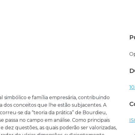
P
Op
D
10
al simbólico e família empresária, contribuindo
C
dos conceitos que lhe estão subjacentes. A
correu-se da “teoria da prática” de Bourdieu,
e passa no campo em análise. Como principais
IS
 dez questões, as quais poderão ser valorizadas,