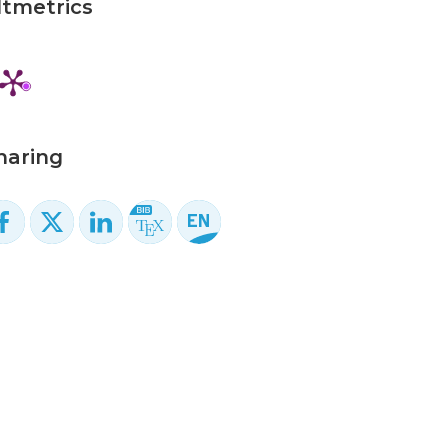
ltmetrics
haring