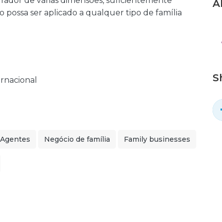
ador de várias dimensões, suficientemente
A
possa ser aplicado a qualquer tipo de família
S
ernacional
Agentes
Negócio de família
Family businesses