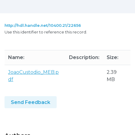
http://hdl.handle.net/10400.21/22656
Use this identifier to reference this record.
Name:
Description:
Size:
F
JoaoCustodio_MEB.p
2.39
df
MB
Send Feedback