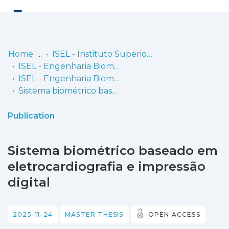
Log
(current)
In
Home
ISEL - Instituto Superior de Engenharia de Lisboa
ISEL - Engenharia Biomédica
Communities
ISEL - Engenharia Biomédica - Dissertações de Mestrado
& Collections
Sistema biométrico baseado em eletrocardiografia e impressão digital
Browse repository
Publication
Entities
Sistema biométrico baseado em
Statistics
eletrocardiografia e impressão
digital
2025-11-24
MASTER THESIS
OPEN ACCESS