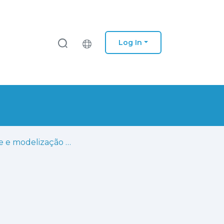
Log In
Análise e modelização da rede eléctrica da Ilha de São Vicente: planeamento da rede no horizonte de médio prazo