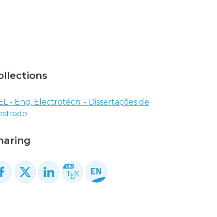
ollections
EL - Eng. Electrotécn. - Dissertações de
strado
haring