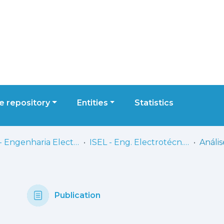
 repository
Entities
Statistics
ISEL - Engenharia Electrotécnica
ISEL - Eng. Electrotécn. - Dissertações de Mestrado
Publication