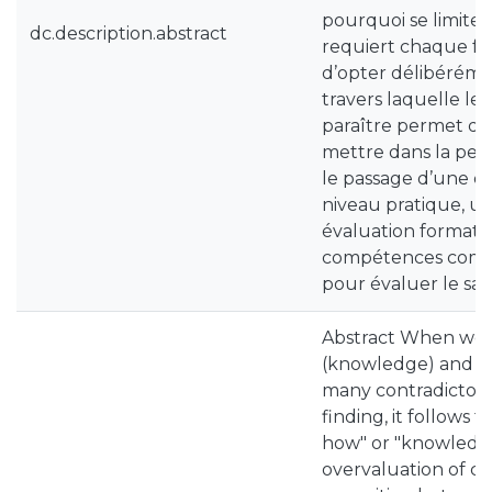
pourquoi se limite
dc.description.abstract
requiert chaque foi
d’opter délibérémen
travers laquelle le
paraître permet d’é
mettre dans la peau
le passage d’une dia
niveau pratique, un
évaluation formativ
compétences comme 
pour évaluer le sav
Abstract When we t
(knowledge) and kno
many contradictory
finding, it follows
how" or "knowledge 
overvaluation of cog