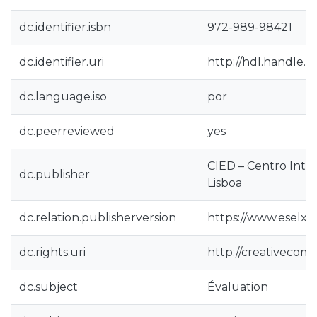
dc.identifier.isbn
972-989-98421
dc.identifier.uri
http://hdl.handle.n
dc.language.iso
por
dc.peerreviewed
yes
CIED – Centro Inte
dc.publisher
Lisboa
dc.relation.publisherversion
https://www.eselx.i
dc.rights.uri
http://creativecomm
dc.subject
Évaluation