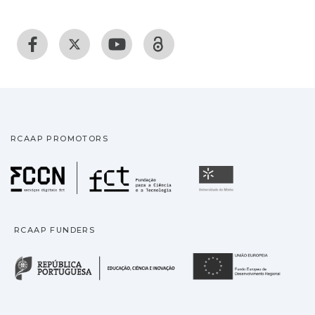
RCAAP PROMOTORS
Fundação para a Ciência
Universidade
RCAAP FUNDERS
República Portuguesa · M
União