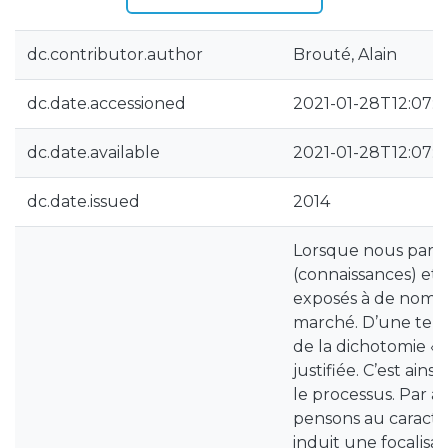
dc.contributor.author
Brouté, Alain
dc.date.accessioned
2021-01-28T12:07:5
dc.date.available
2021-01-28T12:07:5
dc.date.issued
2014
Lorsque nous parlon
(connaissances) et 
exposés à de nombr
marché. D’une telle
de la dichotomie « 
justifiée. C’est ains
le processus. Par ail
pensons au caract
induit une focalisa