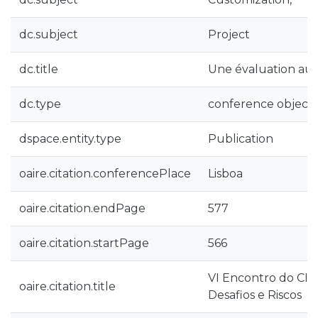
dc.subject
Project
dc.title
Une évaluation au s
dc.type
conference object
dspace.entity.type
Publication
oaire.citation.conferencePlace
Lisboa
oaire.citation.endPage
577
oaire.citation.startPage
566
VI Encontro do CIE
oaire.citation.title
Desafios e Riscos