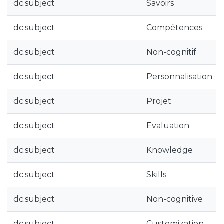
dc.subject
Savoirs
dc.subject
Compétences
dc.subject
Non-cognitif
dc.subject
Personnalisation
dc.subject
Projet
dc.subject
Evaluation
dc.subject
Knowledge
dc.subject
Skills
dc.subject
Non-cognitive
dc.subject
Customization,