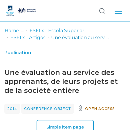
Log
(current)
In
Home
ESELx - Escola Superior de Educação de Lisboa
ESELx - Artigos
Une évaluation au service des apprenants, de leurs projets et de la société entière
Communities
& Collections
Publication
Browse repository
Une évaluation au service des
Entities
apprenants, de leurs projets et
de la société entière
Statistics
2014
CONFERENCE OBJECT
OPEN ACCESS
Simple item page