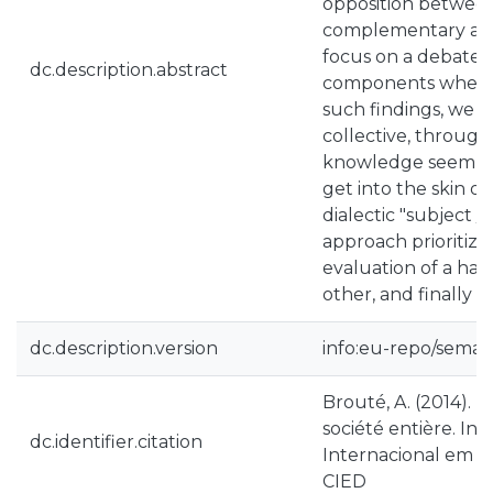
opposition between
complementary and 
focus on a debate 
dc.description.abstract
components when w
such findings, we p
collective, throug
knowledge seem poss
get into the skin o
dialectic "subject / 
approach prioritize
evaluation of a han
other, and finally
dc.description.version
info:eu-repo/seman
Brouté, A. (2014). 
société entière. In
dc.identifier.citation
Internacional em Es
CIED