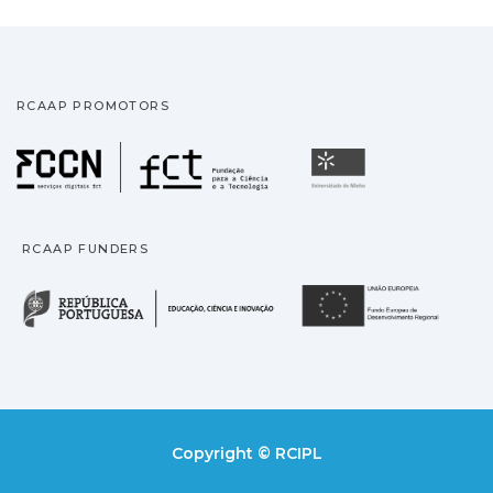
RCAAP PROMOTORS
Fundação para a Ciência
Universidade
RCAAP FUNDERS
República Portuguesa · M
União
Copyright © RCIPL