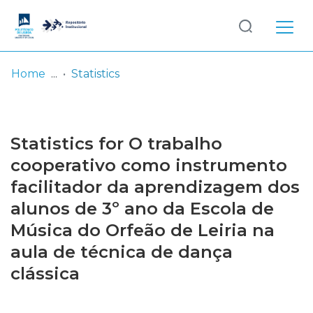
Log
(current)
In
Home
Statistics
Communities
& Collections
Statistics for O trabalho
Browse repository
cooperativo como instrumento
facilitador da aprendizagem dos
Entities
alunos de 3º ano da Escola de
Música do Orfeão de Leiria na
aula de técnica de dança
clássica