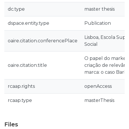
dc.type
master thesis
dspace.entity.type
Publication
Lisboa, Escola Sup
oaire.citation.conferencePlace
Social
O papel do market
oaire.citation.title
criação de relevânc
marca: o caso Barbi
rcaap.rights
openAccess
rcaap.type
masterThesis
Files