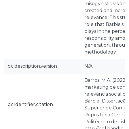
misogynistic vision 
created and increase
relevance. This stu
role that Barbie's 
plays in the percept
responsibility amon
generation, through
methodology.
dc.description.version
N/A
Barros, M.A. (2022)
marketing de conte
relevância social d
Barbie [Dissertação
dc.identifier.citation
Superior de Comuni
Repositório Científi
Politécnico de Lisbo
http://hdl.handle.n