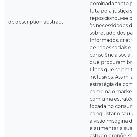
dominada tanto pel
luta pela justiça so
reposicionou-se de
dc.description.abstract
às necessidades do
sobretudo dos pais 
Informados, criativo
de redes sociais e 
consciência social,
que procuram brin
filhos que sejam t
inclusivos. Assim,
estratégia de com
combina o marketi
com uma estratégia
focada no consumi
conquistar o seu pú
a visão misógina de
e aumentar a sua re
estudo propõe-se a 