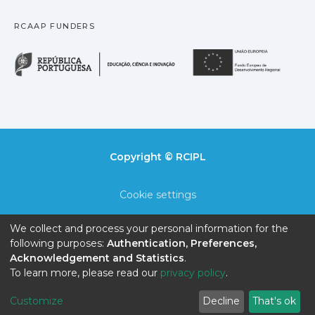
RCAAP FUNDERS
República Portuguesa · M
União
Copyright © RCIPL
Cookie settings
Privacy policy
We collect and process your personal information for the
following purposes:
Authentication, Preferences,
End User Agreement
Acknowledgement and Statistics
.
To learn more, please read our
privacy policy
.
Send Feedback
Customize
Decline
That's ok