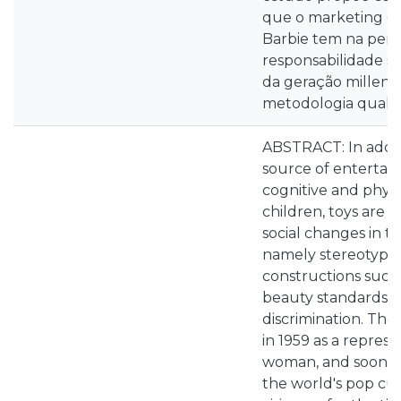
que o marketing d
Barbie tem na per
responsabilidade s
da geração millenni
metodologia qualita
ABSTRACT: In addit
source of entertai
cognitive and phys
children, toys are a
social changes in t
namely stereotyped
constructions such 
beauty standards or
discrimination. The
in 1959 as a represe
woman, and soon b
the world's pop cu