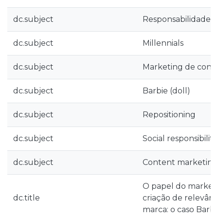
dc.subject
Responsabilidade so
dc.subject
Millennials
dc.subject
Marketing de cont
dc.subject
Barbie (doll)
dc.subject
Repositioning
dc.subject
Social responsibility
dc.subject
Content marketing
O papel do market
dc.title
criação de relevânc
marca: o caso Barbi