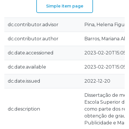
Simple item page
dc.contributor.advisor
Pina, Helena Figue
dc.contributor.author
Barros, Mariana Alv
dc.date.accessioned
2023-02-20T15:05:
dc.date.available
2023-02-20T15:05:
dc.date.issued
2022-12-20
Dissertação de mes
Escola Superior de
dc.description
como parte dos req
obtenção de grau 
Publicidade e Mark