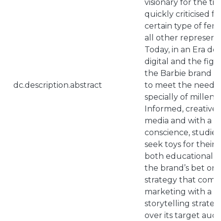
visionary for the ti
quickly criticised f
certain type of fem
all other represen
Today, in an Era d
digital and the fight
the Barbie brand ha
dc.description.abstract
to meet the needs 
specially of millen
Informed, creative, 
media and with a st
conscience, studies
seek toys for their 
both educational an
the brand’s bet on
strategy that comb
marketing with a 
storytelling strateg
over its target audi