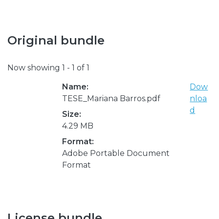
Original bundle
Now showing
1 - 1 of 1
Name:
Dow
TESE_Mariana Barros.pdf
nloa
d
Size:
4.29 MB
Format:
Adobe Portable Document
Format
License bundle