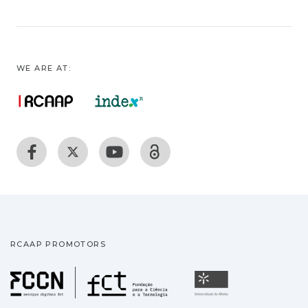
WE ARE AT:
RCAAP PROMOTORS
Fundação para a Ciência
Universidade