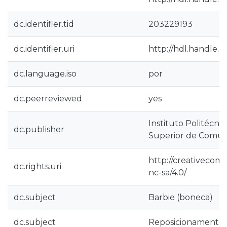
dc.identifier.tid
203229193
dc.identifier.uri
http://hdl.handle.n
dc.language.iso
por
dc.peerreviewed
yes
Instituto Politécnic
dc.publisher
Superior de Comun
http://creativecom
dc.rights.uri
nc-sa/4.0/
dc.subject
Barbie (boneca)
dc.subject
Reposicionamento