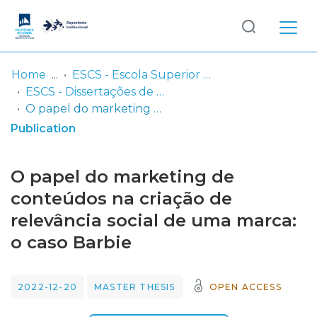
Log
(current)
In
Home
ESCS - Escola Superior de Comunicação Social
ESCS - Dissertações de Mestrado
Communities
O papel do marketing de conteúdos na criação de relevância social de uma marca: o caso Barbie
& Collections
Publication
Browse repository
O papel do marketing de
Entities
conteúdos na criação de
relevância social de uma marca:
Statistics
o caso Barbie
2022-12-20
MASTER THESIS
OPEN ACCESS