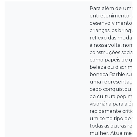
Para além de uma 
entretenimento, a
desenvolvimento cog
crianças, os brinq
reflexo das mudanç
à nossa volta, no
construções sociais
como papéis de gé
beleza ou discrimina
boneca Barbie sur
uma representação 
cedo conquistou u
da cultura pop mun
visionária para a ép
rapidamente critic
um certo tipo de f
todas as outras re
mulher. Atualment