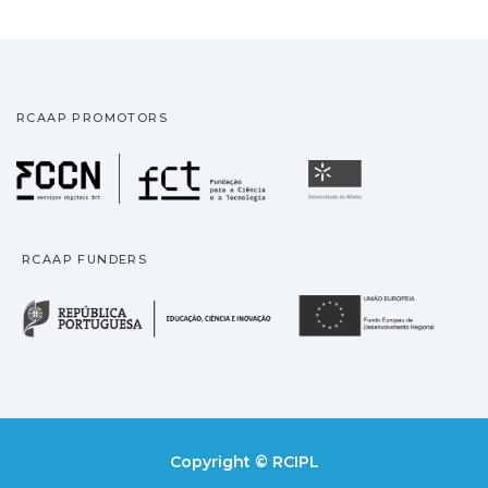
RCAAP PROMOTORS
Fundação para a Ciência
Universidade
RCAAP FUNDERS
República Portuguesa · M
União
Copyright © RCIPL