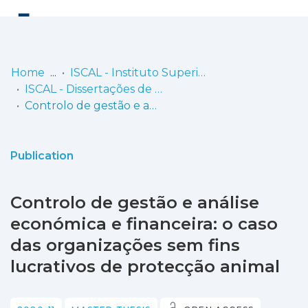
Log
(current)
In
Home
ISCAL - Instituto Superior de Contabilidade e Administração de Lisboa
ISCAL - Dissertações de Mestrado
Communities
Controlo de gestão e análise económica e financeira: o caso das organizações sem fins lucrativos de protecção animal
& Collections
Browse repository
Publication
Entities
Controlo de gestão e análise
Statistics
económica e financeira: o caso
das organizações sem fins
lucrativos de protecção animal