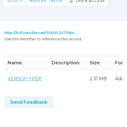
2020-11
MASTER THESIS
OPEN ACCESS
http://hdl.handle.net/10400.21/13184
Use this identifier to reference this record.
Name:
Description:
Size:
Form
VERSOF~1.PDF
2.31 MB
Adob
Send Feedback