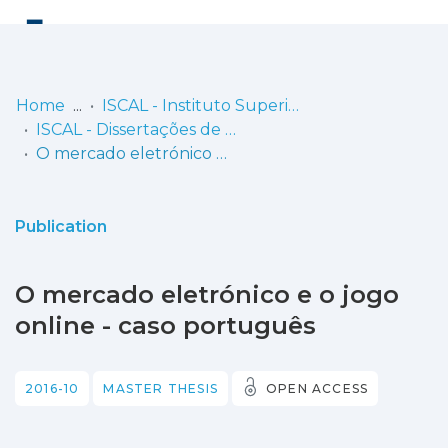
Log
(current)
In
Home
ISCAL - Instituto Superior de Contabilidade e Administração de Lisboa
ISCAL - Dissertações de Mestrado
Communities
O mercado eletrónico e o jogo online - caso português
& Collections
Browse repository
Publication
Entities
O mercado eletrónico e o jogo
Statistics
online - caso português
2016-10
MASTER THESIS
OPEN ACCESS