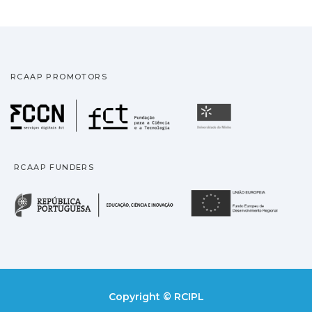
RCAAP PROMOTORS
Fundação para a Ciência
Universidade
RCAAP FUNDERS
República Portuguesa · M
União
Copyright © RCIPL