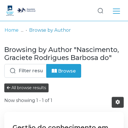
Log
(current)
In
Home
Browse by Author
Communities
Browsing by Author "Nascimento,
& Collections
Graciete Rodrigues Barbosa do"
Browse repository
Browse
Entities
All browse results
Now showing
1 - 1 of 1
Gestão do conhecimento em