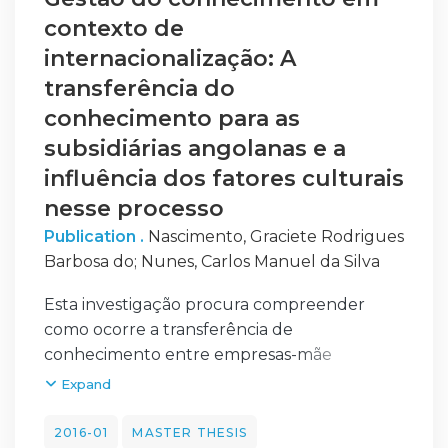
contexto de
internacionalização: A
transferência do
conhecimento para as
subsidiárias angolanas e a
influência dos fatores culturais
nesse processo
Publication .
Nascimento, Graciete Rodrigues
Barbosa do
;
Nunes, Carlos Manuel da Silva
Esta investigação procura compreender
como ocorre a transferência de
conhecimento entre empresas-mãe
portuguesas e suas subsidiárias angolanas,
Expand
além de elucidar os aspetos culturais que
podem influenciar tal processo. Para atender
2016-01
MASTER THESIS