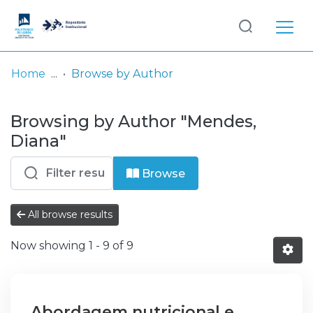
Log
(current)
In
Home
Browse by Author
Communities
Browsing by Author "Mendes,
& Collections
Diana"
Browse repository
Browse
Entities
All browse results
Now showing
1 - 9 of 9
Abordagem nutricional e