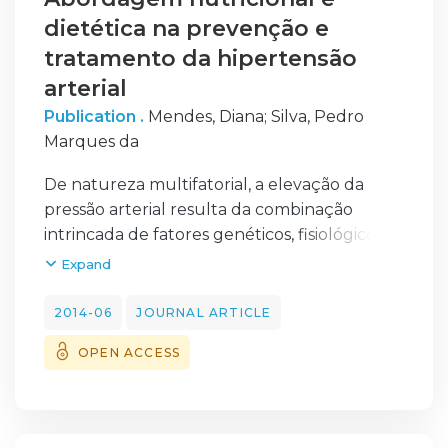
dietética na prevenção e
tratamento da hipertensão
arterial
Publication .
Mendes, Diana
;
Silva, Pedro
Marques da
De natureza multifatorial, a elevação da
pressão arterial resulta da combinação
intrincada de fatores genéticos, fisiológicos e
ambientais. Diversos estudos
Expand
epidemiológicos, meta-análises e estudos
experimentais confirmam o papel de certos
2014-06
JOURNAL ARTICLE
padrões alimentares (DASH e dieta
OPEN ACCESS
mediterrânica) e de vários nutrientes e
fatores dietéticos no desenvolvimento da
hipertensão arterial (ou na sua modulação
favorável ou desfavorável). As alterações