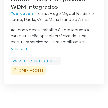
WDM integrados
Publication .
Ferraz, Hugo Miguel Naldinho
;
Louro, Paula
;
Vieira, Maria Manuela Almeida
Carvalho
Ao longo deste trabalho é apresentada a
caracterização optoelectrónica de uma
estrutura semicondutora empilhada de
fotodíodos PIN (Positive-Intrinsic-Negative),
Expand
baseados em silício amorfo hidrogenado (a-
Si:H - Hydrogenated Amorphous Silicon) e
2012-11
MASTER THESIS
siliceto de carbono amorfo hi-drogenado (a-
OPEN ACCESS
SiC:H - Hydrogenated Amorphous Silicon
Carbide), em que ambos funcionam como
filtros ópticos na zona visível do espectro
electromagnético e cuja sensibilidade
espectral na região do visível é modulada
pelo sinal de tensão eléctrico aplicado e pela