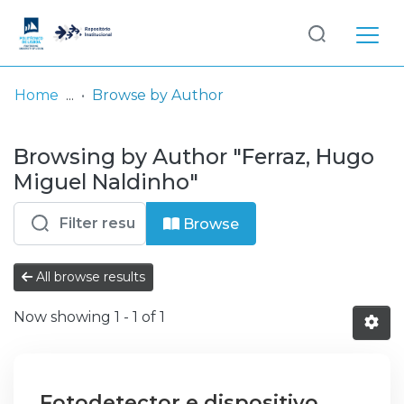
Log
(current)
In
Home
Browse by Author
Communities
Browsing by Author "Ferraz, Hugo
& Collections
Miguel Naldinho"
Browse repository
Browse
Entities
All browse results
Now showing
1 - 1 of 1
Fotodetector e dispositivo