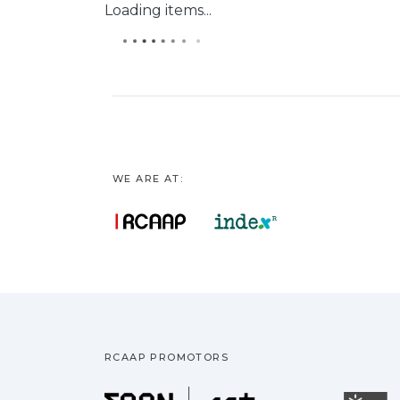
Loading items...
WE ARE AT:
RCAAP PROMOTORS
Fundação pa